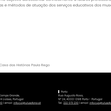
ias e métodos de atuação dos serviços educativos dos mus
 Casa das Histórias Paula Rego
Porto
 Campo Grande,
Rua Augusto Rosa,
4 Lisboa, Portugal
Nº 24, 4000-098 Porto - Portugal
| email:
Tel.:
| email:
00
info.cul@ulusofona.pt
222 073 230
info.cup@ulusof