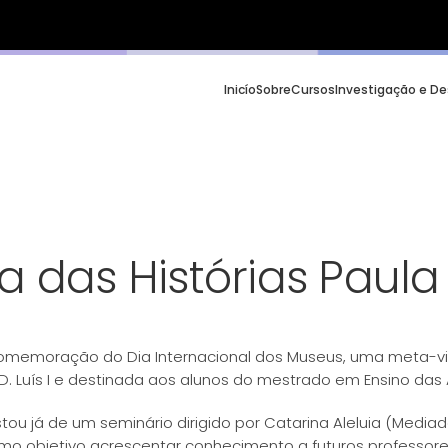
Inicío
Sobre
Cursos
Investigação e D
a das Histórias Paul
 comemoração do Dia Internacional dos Museus, uma meta-vi
 Luís I e destinada aos alunos do mestrado em Ensino das A
ou já de um seminário dirigido por Catarina Aleluia (Mediado
 como objetivo acrescentar conhecimento a futuros professor