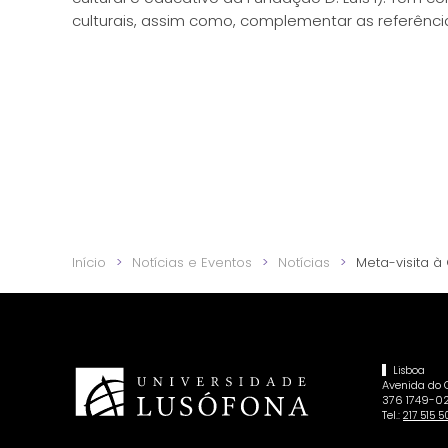
culturais, assim como, complementar as referênc
Início
Notícias e Eventos
Notícias
Meta-visita à
Lisboa
Avenida do
376 1749-02
Tel.:
217 515 5