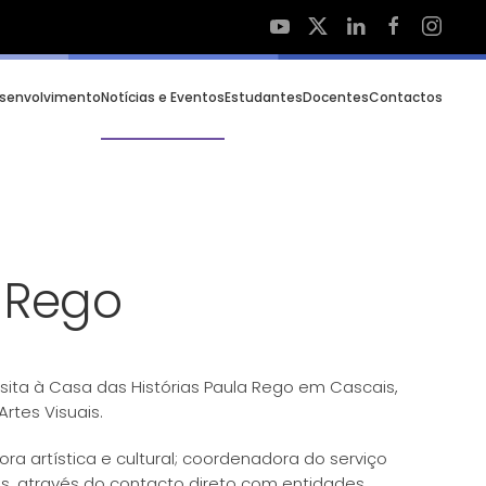
esenvolvimento
Notícias e Eventos
Estudantes
Docentes
Contactos
a Rego
sita à Casa das Histórias Paula Rego em Cascais,
rtes Visuais.
ra artística e cultural; coordenadora do serviço
es, através do contacto direto com entidades