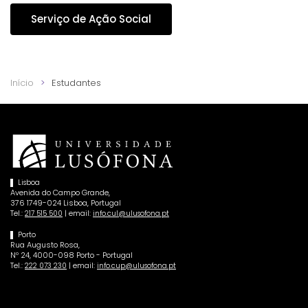
Serviço de Ação Social
Início
Estudantes
Lisboa
Avenida do Campo Grande,
376 1749-024 Lisboa, Portugal
Tel.:
| email:
217 515 500
info.cul@ulusofona.pt
Porto
Rua Augusto Rosa,
Nº 24, 4000-098 Porto - Portugal
Tel.:
| email:
222 073 230
info.cup@ulusofona.pt