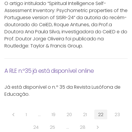
O artigo intitulado “Spiritual Intelligence Self-
Assessment Inventory: Psychometric properties of the
Portuguese version of SISRI-24” da autoria do recém-
doutorado do CeiED, Roque Antunes, da Prof.a
Doutora Ana Paula Silva, investigadora do CeiED e do
Prof. Doutor Jorge Oliveira foi publicado na
Routledge: Taylor & Francis Group.
A RLE n.º35 já está disponível online
Já está disponível o n.º 35 da Revista Lusófona de
Educação.
1
…
19
20
21
22
23
24
25
…
28