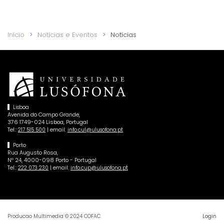
Início
Notícias e Eventos
Notícias
Lisboa
Avenida do Campo Grande,
376 1749-024 Lisboa, Portugal
Tel.:
| email:
217 515 500
info.cul@ulusofona.pt
Porto
Rua Augusto Rosa,
Nº 24, 4000-098 Porto - Portugal
Tel.:
| email:
222 073 230
info.cup@ulusofona.pt
Login
Producao Multimedia © 2024 COFAC.